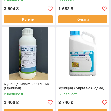
В наявності
В наявності
3 504
1 682
₴
₴
Купити
Купити
Фунгіцид Імпакт 500 1л FMC
(Оригінал)
Фунгіцид Супрім 5л (Адама)
В наявності
В наявності
1 406
3 740
₴
₴