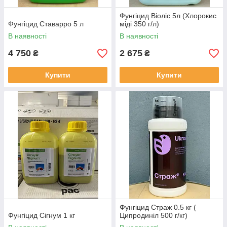
Фунгіцид Віоліс 5л (Хлорокис
Фунгіцид Ставарро 5 л
міді 350 г/л)
В наявності
В наявності
4 750
2 675
₴
₴
Купити
Купити
Фунгіцид Страж 0.5 кг (
Фунгіцид Сігнум 1 кг
Ципродиніл 500 г/кг)