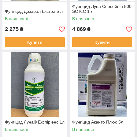
Фунгіцид Луна Сенсейшн 500
Фунгіцид Дезарал Екстра 5 л
SС К.С 1 л
В наявності
В наявності
2 275
4 869
₴
₴
Купити
Купити
Фунгіцид Луна® Експіріенс 1л
Фунгіцид Аканто Плюс 5л
В наявності
В наявності