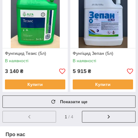
Фунгицид Тезис (5л)
Фунгіцид Зепан (5л)
В наявності
В наявності
3 140
5 915
₴
₴
Купити
Купити
Показати ще
1
/ 4
Про нас