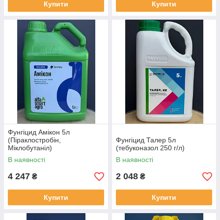
Купити
Купити
Фунгіцид Амікон 5л
(Піраклостробін,
Фунгіцид Талер 5л
Міклобутаніл)
(тебуконазол 250 г/л)
В наявності
В наявності
4 247
2 048
₴
₴
Купити
Купити