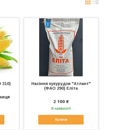
310)
Насіння кукурудзи "Атлант"
(ФАО 290) Еліта
иниця
2 100 ₴
В наявності
Купити