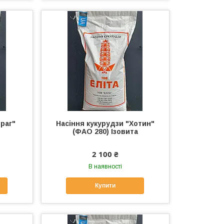
Драг"
Насіння кукурудзи "Хотин"
(ФАО 280) Ізовита
2 100 ₴
В наявності
Купити