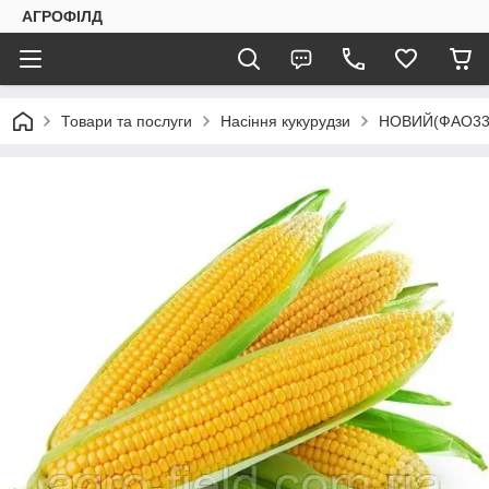
АГРОФІЛД
Товари та послуги
Насіння кукурудзи
НОВИЙ(ФАО33