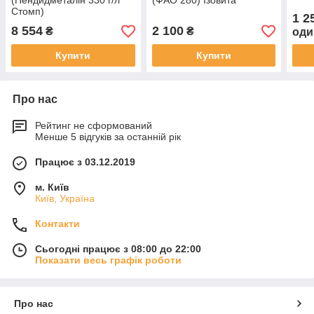
(Пендидметалін 330 г/л
(ФАО 280) Ізовита
Стомп)
1 2
8 554
2 100
₴
₴
оди
Купити
Купити
Про нас
Рейтинг не сформований
Менше 5 відгуків за останній рік
Працює з 03.12.2019
м. Київ
Київ, Україна
Контакти
Сьогодні працює з 08:00 до 22:00
Показати весь графік роботи
Про нас