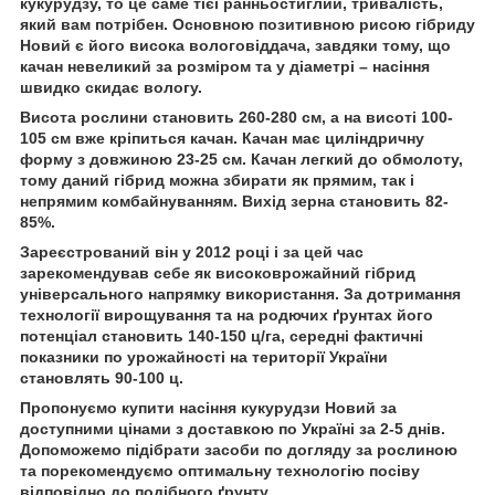
кукурудзу, то це саме тієї ранньостиглий, тривалість,
який вам потрібен. Основною позитивною рисою гібриду
Новий є його висока вологовіддача, завдяки тому, що
качан невеликий за розміром та у діаметрі – насіння
швидко скидає вологу.
Висота рослини становить 260-280 см, а на висоті 100-
105 см вже кріпиться качан. Качан має циліндричну
форму з довжиною 23-25 см. Качан легкий до обмолоту,
тому даний гібрид можна збирати як прямим, так і
непрямим комбайнуванням. Вихід зерна становить 82-
85%.
Зареєстрований він у 2012 році і за цей час
зарекомендував себе як високоврожайний гібрид
універсального напрямку використання. За дотримання
технології вирощування та на родючих ґрунтах його
потенціал становить 140-150 ц/га, середні фактичні
показники по урожайності на території України
становлять 90-100 ц.
Пропонуємо купити насіння кукурудзи Новий за
доступними цінами з доставкою по Україні за 2-5 днів.
Допоможемо підібрати засоби по догляду за рослиною
та порекомендуємо оптимальну технологію посіву
відповідно до подібного ґрунту.