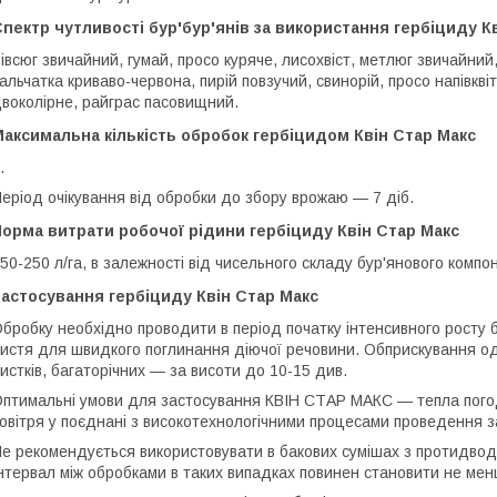
пектр чутливості бур'бур'янів за використання гербіциду К
івсюг звичайний, гумай, просо куряче, лисохвіст, метлюг звичайний
альчатка криваво-червона, пирій повзучий, свинорій, просо напівкв
воколірне, райграс пасовищний.
аксимальна кількість обробок гербіцидом Квін Стар Макс
.
еріод очікування від обробки до збору врожаю — 7 діб.
орма витрати робочої рідини гербіциду Квін Стар Макс
50-250 л/га, в залежності від чисельного складу бур'янового компо
астосування гербіциду Квін Стар Макс
бробку необхідно проводити в період початку інтенсивного росту б
истя для швидкого поглинання діючої речовини. Обприскування одн
истків, багаторічних — за висоти до 10-15 див.
птимальні умови для застосування КВІН СТАР МАКС — тепла погода
овітря у поєднані з високотехнологічними процесами проведення з
е рекомендується використовувати в бакових сумішах з протидвод
нтервал між обробками в таких випадках повинен становити не менш