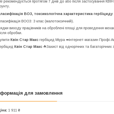
е рекомендується протягом 7 днів до або після застосування КВ
рунту.
ласифікація ВОЗ, токсикологічна характеристика гербіциду 
ласифікація ВООЗ: 3 клас (малотоксичний).
ядки виходу працівників на оброблені площі для проведення механ
ісля обробки.
Купити
Квін Стар Макс
гербіцид Міура ➡інтернет-магазин Профі-А
ербіцид
Квін Стар Макс
☘Захист від однорічних та багаторічних 
нформація для замовлення
іна:
1 911 ₴