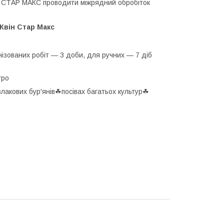
ІН СТАР МАКС проводити міжрядний обробіток
Квін Стар Макс
ізованих робіт — 3 доби, для ручних — 7 діб
гро
злакових бур'янів☘посівах багатьох культур☘