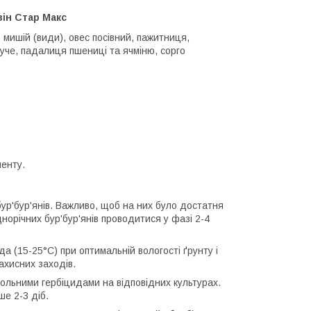
він Стар Макс
, мишій (види), овес посівний, пажитниця,
ітуче, падалиця пшениці та ячміню, сорго
ненту.
ур'бур'янів. Важливо, щоб на них було достатня
орічних бур'бур'янів проводитися у фазі 2-4
 (15-25°С) при оптимальній вологості ґрунту і
ахисних заходів.
ольними гербіцидами на відповідних культурах.
е 2-3 діб.