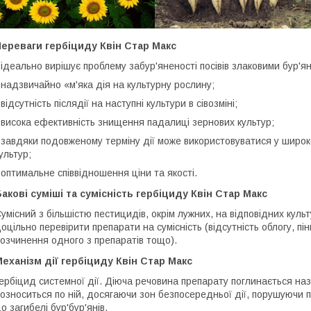
Переваги гербіциду
Квін Стар Макс
 ідеально вирішує проблему забур'яненості посівів злаковими бур'я
 надзвичайно «м'яка дія на культурну рослину;
 відсутність післядії на наступні культури в сівозміні;
 висока ефективність знищення падалиці зернових культур;
 завдяки подовженому терміну дії може використовуватися у широк
ультур;
 оптимальне співвідношення ціни та якості.
акові суміші та сумісність гербіциду
Квін Стар Макс
умісний з більшістю пестицидів, окрім лужних, на відповідних кул
оцільно перевірити препарати на сумісність (відсутність облогу, п
озчинення одного з препаратів тощо).
еханізм дії гербіциду Квін Стар Макс
ербіцид системної дії. Діюча речовина препарату поглинається н
озноситься по ній, досягаючи зон безпосередньої дії, порушуючи 
о загибелі бур'бур'янів.