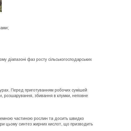
нами;
ому діапазоні фаз росту сільськогосподарських
ьтурах. Перед приготуванням робочих сумішей
іни, розшарування, збивання в клумки, неповне
аземною частиною рослин та досить швидко
при цьому синтез жирних кислот, що призводить