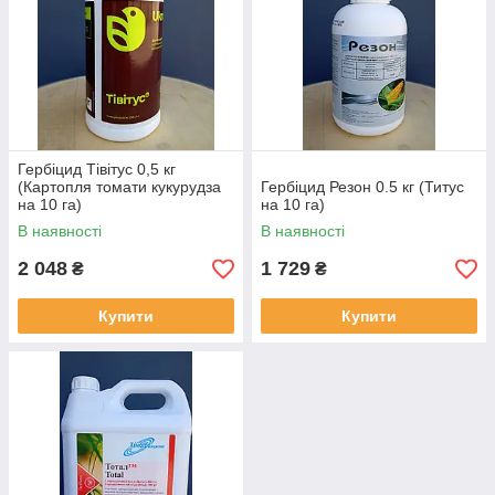
Гербіцид Тівітус 0,5 кг
(Картопля томати кукурудза
Гербіцид Резон 0.5 кг (Титус
на 10 га)
на 10 га)
В наявності
В наявності
2 048
1 729
₴
₴
Купити
Купити