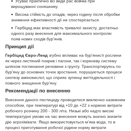
Усуває практично всі види рас вовчка при
вирощуванні соняшнику.
Висока стійкість до опадів, через годину після обробки
зниження ефективності дії не спостерігається.
Гербіцид має властивість тривалої захисту, достатньо
одного разу внесення для максимального контролю
появ нових сходів бур'янів.
Принцип дії
Гербіцид Євро-Ленд
згубно впливає на бур'янисті рослини
як через листяний покрив і пагони, так і кореневу систему
шляхом поглинання речовини з грунту. Транспортируясь по
бур'яну до основних точок зростання, порушуються процеси
синтезу амінокислот, що сприяє зупинці життєдіяльності і
повного знищення бур'яну.
Рекомендації по внесенню
Внесення даного пестициду проводитися виключно наземним
способом, при температурі від +10 до +22 з нормою витрати
робочого розчину 200 - 300 л/га. Низькі або надто високі
температурні умови на час внесення можуть значно знизити
дію агрохімікати. Якщо використовується м'яка вода, то в
процесі приготування робочої рідини норму витрати