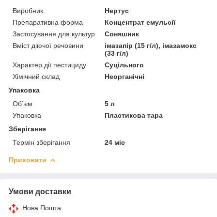
Виробник
Нертус
Препаративна форма
Концентрат емульсії
Застосування для культур
Соняшник
Вміст діючої речовини
імазапір (15 г/л), імазамокс
(33 г/л)
Характер дії пестициду
Суцільного
Хімічний склад
Неорганічні
Упаковка
Об`єм
5 л
Упаковка
Пластикова тара
Зберігання
Термін зберігання
24 міс
Приховати
Умови доставки
Нова Пошта