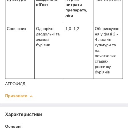
об'єкт
витрати
препарату,
л/га
Соняшник
Однорічні
1,0–1,2
Обприскуван
дводольні та
ня у фазі 2 -
злакові
4 листків
бур'яни
культури та
на
початкових
стадіях
розвитку
бур'янів
АГРОФІЛД
Приховати
Характеристики
Основні