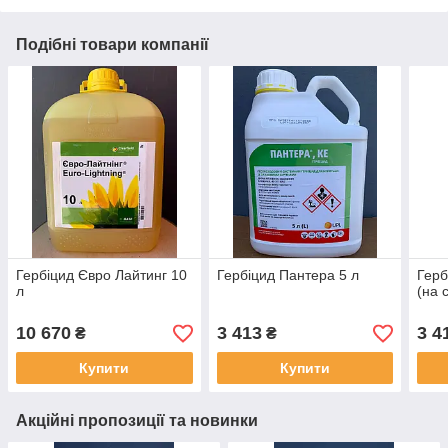
Подібні товари компанії
Гербіцид Євро Лайтинг 10
Гербіцид Пантера 5 л
Герб
л
(на 
10 670
3 413
3 4
₴
₴
Купити
Купити
Акційні пропозиції та новинки