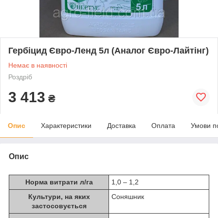
Гербіцид Євро-Ленд 5л (Аналог Євро-Лайтінг)
Немає в наявності
Роздріб
3 413
₴
Опис
Характеристики
Доставка
Оплата
Умови п
Опис
Норма витрати л/га
1,0 – 1,2
Культури, на яких
Соняшник
застосовується