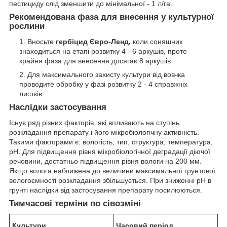
пестициду слід зменшити до мінімальної - 1 л/га.
Рекомендована фаза для внесення у культурної
рослини
Вносьте
гербіцид Євро-Ленд,
коли соняшник
знаходиться на етапі розвитку 4 - 6 аркушів, проте
крайня фаза для внесення досягає 8 аркушів.
Для максимального захисту культури від вовчка
проводите обробку у фазі розвитку 2 - 4 справжніх
листків.
Наслідки застосування
Існує ряд різних факторів, які впливають на ступінь
розкладання препарату і його мікробіологічну активність.
Такими факторами є: вологість, тип, структура, температура,
pH. Для підвищення рівня мікробіологічної деградації діючої
речовини, достатньо підвищення рівня вологи на 200 мм.
Якщо волога наближена до величини максимальної грунтової
вологоємності розкладання збільшується. При зниженні pH в
грунті наслідки від застосування препарату посилюються.
Тимчасові терміни по сівозміні
Культури
Часовий період