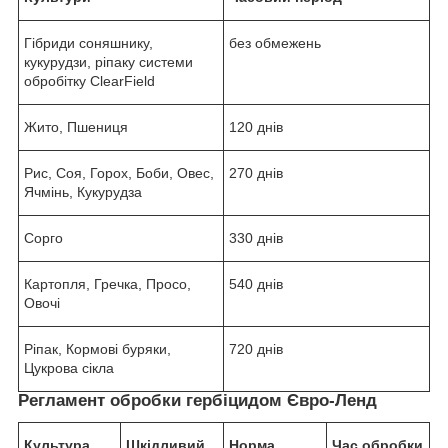
Гібриди соняшнику,
без обмежень
кукурудзи, ріпаку системи
обробітку ClearField
Жито, Пшениця
120 днів
Рис, Соя, Горох, Боби, Овес,
270 днів
Ячмінь, Кукурудза
Сорго
330 днів
Картопля, Гречка, Просо,
540 днів
Овочі
Ріпак, Кормові буряки,
720 днів
Цукрова сікла
Регламент обробки гербіцидом Євро-Ленд
Культура
Шкідливий
Норма
Час обробки