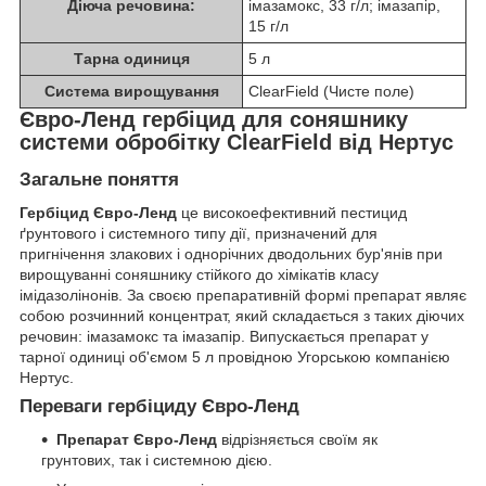
Діюча речовина:
імазамокс, 33 г/л; імазапір,
15 г/л
Тарна одиниця
5 л
Система вирощування
ClearField (Чисте поле)
Євро-Ленд гербіцид для соняшнику
системи обробітку ClearField від Нертус
Загальне поняття
Гербіцид Євро-Ленд
це високоефективний пестицид
ґрунтового і системного типу дії, призначений для
пригнічення злакових і однорічних дводольних бур'янів при
вирощуванні соняшнику стійкого до хімікатів класу
імідазолінонів. За своєю препаративній формі препарат являє
собою розчинний концентрат, який складається з таких діючих
речовин: імазамокс та імазапір. Випускається препарат у
тарної одиниці об'ємом 5 л провідною Угорською компанією
Нертус.
Переваги гербіциду Євро-Ленд
Препарат Євро-Ленд
відрізняється своїм як
грунтових, так і системною дією.