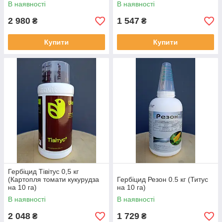
В наявності
В наявності
2 980
1 547
₴
₴
Купити
Купити
Гербіцид Тівітус 0,5 кг
(Картопля томати кукурудза
Гербіцид Резон 0.5 кг (Титус
на 10 га)
на 10 га)
В наявності
В наявності
2 048
1 729
₴
₴