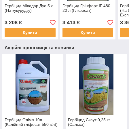
Гербіцид Міладар Дуо 5 л
Гербіцид Грінфорт ІГ 480
Герб
(На кукурудзу)
20 л (Гліфосат)
(На 
Експ
3 208
3 413
3 3
₴
₴
Купити
Купити
Акційні пропозиції та новинки
Гербіцид Олімп 10л
Гербіцид Скаут 0,25 кг
(Калійний гліфосат 550 г/л))
(Сальса)