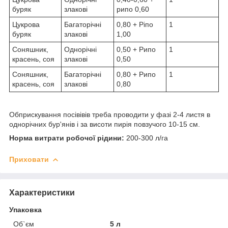
буряк
злакові
рипо 0,60
Цукрова
Багаторічні
0,80 + Ріпо
1
буряк
злакові
1,00
Соняшник,
Однорічні
0,50 + Рипо
1
красень, соя
злакові
0,50
Соняшник,
Багаторічні
0,80 + Рипо
1
красень, соя
злакові
0,80
Обприскування посівівів треба проводити у фазі 2-4 листя в
однорічних бур'янів і за висоти пирія повзучого 10-15 см.
Норма витрати робочої рідини:
200-300 л/га
Приховати
Характеристики
Упаковка
Об`єм
5 л