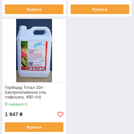
Купити
Купити
Гербіцид Тотал 10л
(ізопропіламінна сіль
гліфосату, 480 г/л)
В наявності
1 947
₴
Купити