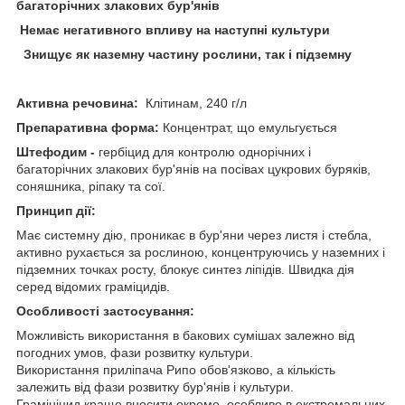
багаторічних злакових бур'янів
Немає негативного впливу на наступні культури
Знищує як наземну частину рослини, так і підземну
Активна речовина:
Клітинам, 240 г/л
Препаративна форма:
Концентрат, що емульгується
Штефодим -
гербіцид для контролю однорічних і
багаторічних злакових бур'янів на посівах цукрових буряків,
соняшника, ріпаку та сої.
Принцип дії:
Має системну дію, проникає в бур'яни через листя і стебла,
активно рухається за рослиною, концентруючись у наземних і
підземних точках росту, блокує синтез ліпідів. Швидка дія
серед відомих граміцидів.
Особливості застосування:
Можливість використання в бакових сумішах залежно від
погодних умов, фази розвитку культури.
Використання приліпача Рипо обов'язково, а кількість
залежить від фази розвитку бур'янів і культури.
Грамініцид краще вносити окремо, особливо в екстремальних