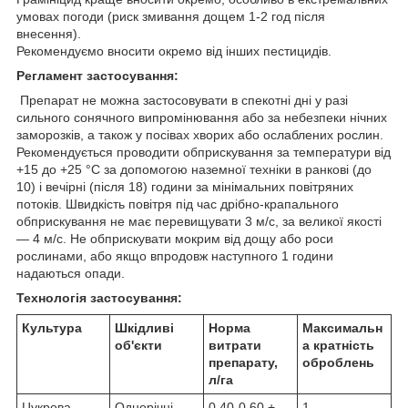
умовах погоди (риск змивання дощем 1-2 год після
внесення).
Рекомендуємо вносити окремо від інших пестицидів.
Регламент застосування:
Препарат не можна застосовувати в спекотні дні у разі
сильного сонячного випромінювання або за небезпеки нічних
заморозків, а також у посівах хворих або ослаблених рослин.
Рекомендується проводити обприскування за температури від
+15 до +25 °C за допомогою наземної техніки в ранкові (до
10) і вечірні (після 18) години за мінімальних повітряних
потоків. Швидкість повітря під час дрібно-крапального
обприскування не має перевищувати 3 м/с, за великої якості
— 4 м/с. Не обприскувати мокрим від дощу або роси
рослинами, або якщо впродовж наступного 1 години
надаються опади.
Технологія застосування:
Культура
Шкідливі
Норма
Максимальн
об'єкти
витрати
а кратність
препарату,
оброблень
л/га
Цукрова
Однорічні
0,40-0,60 +
1