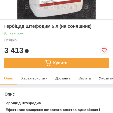
Гербіцид Штефодим 5 л (на соняшник)
В наявності
Роздріб
3 413
₴
Купити
Опис
Характеристики
Доставка
Оплата
Умови п
Опис
Гербіцид Штефодим
Ефективне знищення широкого спектра однорічних і