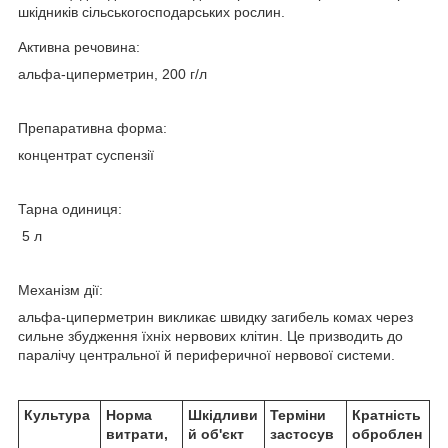
шкідників сільськогосподарських рослин.
Активна речовина:
альфа-циперметрин, 200 г/л
Препаративна форма:
концентрат суспензії
Тарна одиниця:
5 л
Механізм дії:
альфа-циперметрин викликає швидку загибель комах через
сильне збудження їхніх нервових клітин. Це призводить до
паралічу центральної й периферичної нервової системи.
Культура
Норма
Шкідливи
Терміни
Кратність
витрати,
й об'єкт
застосув
оброблен