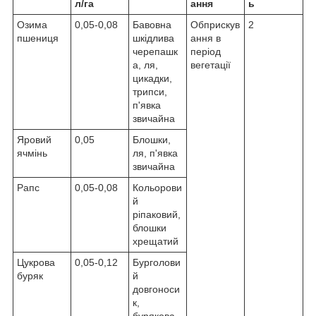
л/га
ання
ь
Озима
0,05-0,08
Бавовна
Обприскув
2
пшениця
шкідлива
ання в
черепашк
період
а, ля,
вегетації
цикадки,
трипси,
п'явка
звичайна
Яровий
0,05
Блошки,
ячмінь
ля, п'явка
звичайна
Рапс
0,05-0,08
Кольорови
й
ріпаковий,
блошки
хрещатий
Цукрова
0,05-0,12
Бурголови
буряк
й
довгоноси
к,
бурякова