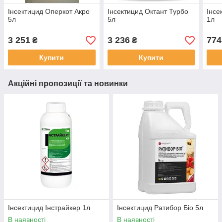
Інсектицид Оперкот Акро
Інсектицид Октант Турбо
Інсе
5л
5л
1л
3 251
3 236
774
₴
₴
Купити
Купити
Акційні пропозиції та новинки
Інсектицид Інстрайкер 1л
Інсектицид Ратибор Біо 5л
В наявності
В наявності