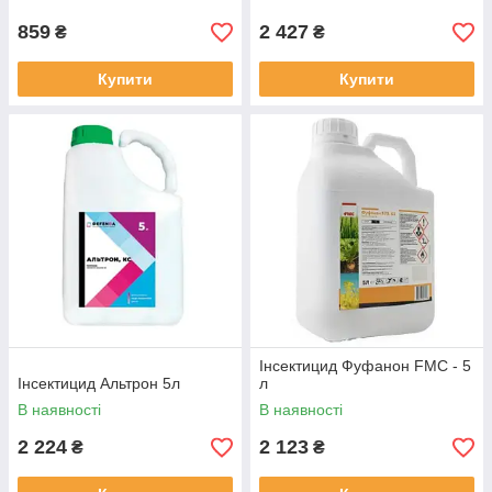
859
2 427
₴
₴
Купити
Купити
Інсектицид Фуфанон FMC - 5
Інсектицид Альтрон 5л
л
В наявності
В наявності
2 224
2 123
₴
₴