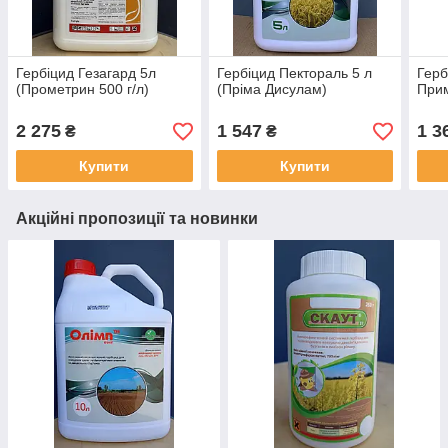
Гербіцид Гезагард 5л
Гербіцид Пектораль 5 л
Герб
(Прометрин 500 г/л)
(Пріма Дисулам)
При
2 275
1 547
1 3
₴
₴
Купити
Купити
Акційні пропозиції та новинки