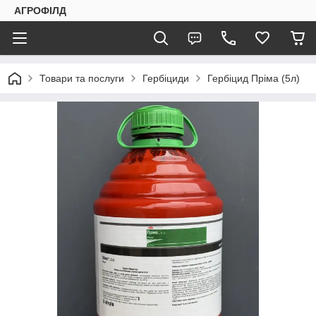
АГРОФІЛД
Товари та послуги
Гербіциди
Гербіцид Пріма (5л)