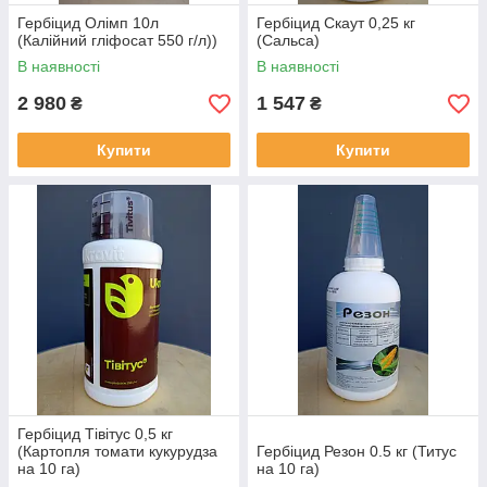
Гербіцид Олімп 10л
Гербіцид Скаут 0,25 кг
(Калійний гліфосат 550 г/л))
(Сальса)
В наявності
В наявності
2 980
1 547
₴
₴
Купити
Купити
Гербіцид Тівітус 0,5 кг
(Картопля томати кукурудза
Гербіцид Резон 0.5 кг (Титус
на 10 га)
на 10 га)