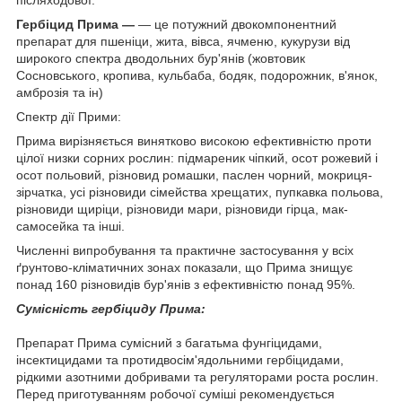
Гербіцид Прима —
— це потужний двокомпонентний
препарат для пшеніци, жита, вівса, ячменю, кукурузи від
широкого спектра дводольних бур'янів (жовтовик
Сосновського, кропива, кульбаба, бодяк, подорожник, в'янок,
амброзія та ін)
Спектр дії Прими:
Прима вирізняється винятково високою ефективністю проти
цілої низки сорних рослин: підмареник чіпкий, осот рожевий і
осот польовий, різновид ромашки, паслен чорний, мокриця-
зірчатка, усі різновиди сімейства хрещатих, пупкавка польова,
різновиди щиріци, різновиди мари, різновиди гірца, мак-
самосейка та інші.
Численні випробування та практичне застосування у всіх
ґрунтово-кліматичних зонах показали, що Прима знищує
понад 160 різновидів бур'янів з ефективністю понад 95%.
Сумісність гербіциду Прима:
Препарат Прима сумісний з багатьма фунгіцидами,
інсектицидами та протидвосім'ядольними гербіцидами,
рідкими азотними добривами та регуляторами роста рослин.
Перед приготуванням робочої суміші рекомендується