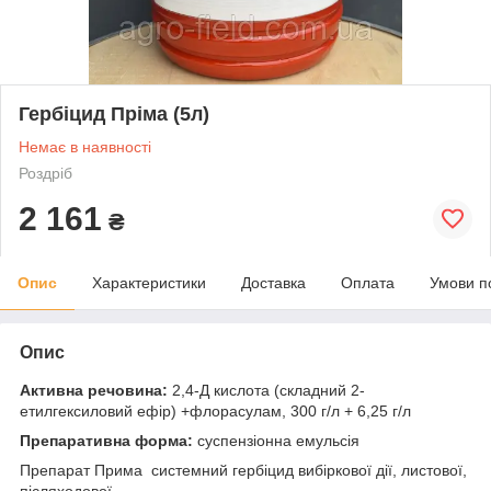
Гербіцид Пріма (5л)
Немає в наявності
Роздріб
2 161
₴
Опис
Характеристики
Доставка
Оплата
Умови п
Опис
Активна речовина:
2,4-Д кислота (складний 2-
етилгексиловий ефір) +флорасулам, 300 г/л + 6,25 г/л
Препаративна форма:
суспензіонна емульсія
Препарат Прима системний гербіцид вибіркової дії, листової,
післяходової.