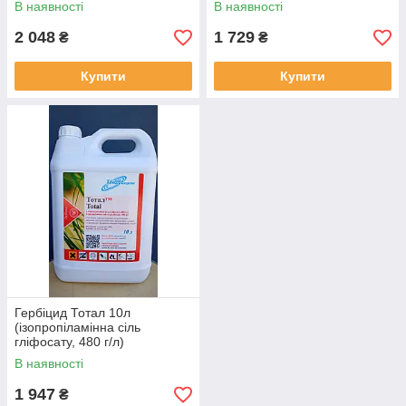
В наявності
В наявності
2 048
1 729
₴
₴
Купити
Купити
Гербіцид Тотал 10л
(ізопропіламінна сіль
гліфосату, 480 г/л)
В наявності
1 947
₴