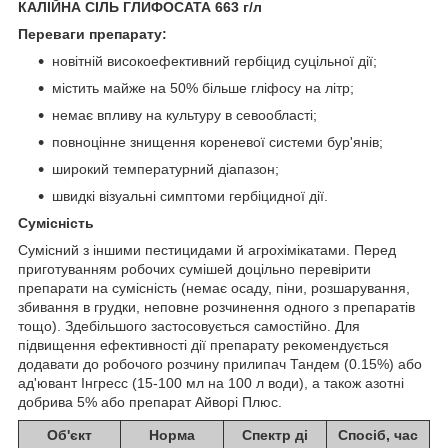
КАЛІЙНА СІЛЬ ГЛИФОСАТА 663 г/л
Переваги препарату:
новітній високоефективний гербіцид суцільної дії;
містить майже на 50% більше гліфосу на літр;
немає впливу на культуру в севообласті;
повноцінне знищення кореневої системи бур'янів;
широкий температурний діапазон;
швидкі візуальні симптоми гербіцидної дії.
Сумісність
Сумісний з іншими пестицидами й агрохімікатами. Перед
приготуванням робочих сумішей доцільно перевірити
препарати на сумісність (немає осаду, піни, розшарування,
збивання в грудки, неповне розчинення одного з препаратів
тощо). Здебільшого застосовується самостійно. Для
підвищення ефективності дії препарату рекомендується
додавати до робочого розчину прилипач Тандем (0.15%) або
ад'ювант Інгресс (15-100 мл на 100 л води), а також азотні
добрива 5% або препарат Айворі Плюс.
Об'єкт
Норма
Спектр ді
Спосіб, час