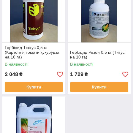
Гербіцид Тівітус 0,5 кг
(Картопля томати кукурудза
Гербіцид Резон 0.5 кг (Титус
на 10 га)
на 10 га)
В наявності
В наявності
2 048
1 729
₴
₴
Купити
Купити