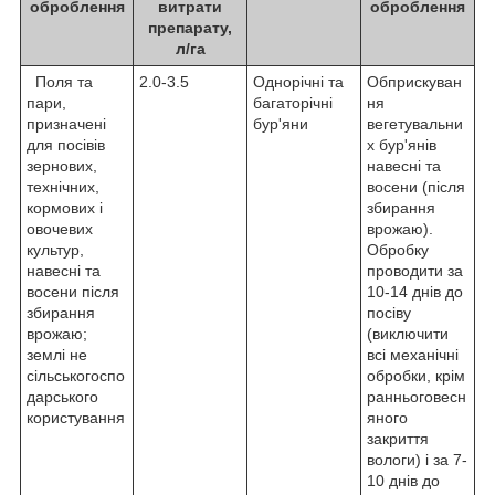
оброблення
витрати
оброблення
препарату,
л/га
Поля та
2.0-3.5
Однорічні та
Обприскуван
пари,
багаторічні
ня
призначені
бур'яни
вегетувальни
для посівів
х бур'янів
зернових,
навесні та
технічних,
восени (після
кормових і
збирання
овочевих
врожаю).
культур,
Обробку
навесні та
проводити за
восени після
10-14 днів до
збирання
посіву
врожаю;
(виключити
землі не
всі механічні
сільськогоспо
обробки, крім
дарського
ранньоговесн
користування
яного
закриття
вологи) і за 7-
10 днів до