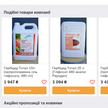
Подібні товари компанії
Гербіцид Тотал 10л
Гербіцид Тотал 20 л
Герб
(ізопропіламінна сіль
(Гліфосат 480 аналог
(Ізо
гліфосату, 480 г/л)
Раундап)
гліф
1 947
3 094
3 4
₴
₴
Купити
Купити
Акційні пропозиції та новинки