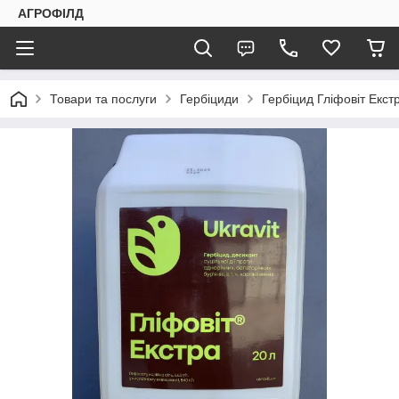
АГРОФІЛД
Товари та послуги
Гербіциди
Гербіцид Гліфовіт Екстр