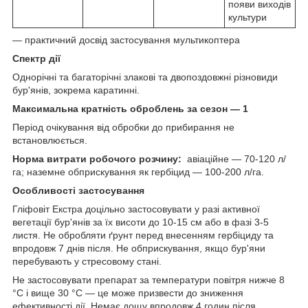
появи виходів
культури
— практичний досвід застосування мультикоптера
Спектр дії
Однорічні та багаторічні злакові та двопоздовжні різновиди
бур'янів, зокрема каратинні.
Максимальна кратність оброблень за сезон — 1
Період очікування від обробки до прибирання не
встановлюється.
Норма витрати робочого розчину:
авіаційне — 70-120 л/
га; наземне обприскування як гербіцид — 100-200 л/га.
Особливості застосування
Гліфовіт Екстра доцільно застосовувати у разі активної
вегетації бур'янів за їх висоти до 10-15 см або в фазі 3-5
листя. Не обробляти ґрунт перед внесенням гербіциду та
впродовж 7 днів після. Не обприскування, якщо бур'яни
перебувають у стресовому стані.
Не застосовувати препарат за температури повітря нижче 8
°C і вище 30 °C — це може призвести до зниження
ефективності дії. Немає дощу впродовж 4 годин після