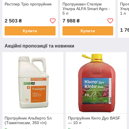
Рестлер Тріо протруйник
Протруювач Стеліум
Прот
Ультра ALFA Smart Agro -
Ульт
5 л
1 л
2 503
7 988
₴
₴
1 7
Купити
Купити
Акційні пропозиції та новинки
Протруйник Альберто 5л
Протруйник Кінто Дуо BASF
(Тіаметоксам, 350 г/л)
— 10 л