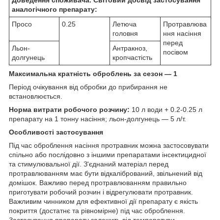
аналогічного препарату:
Просо
0.25
Летюча
Протравлюва
головня
ння насіння
перед
Льон-
Антракноз,
посівом
долгунець
кропчастість
Максимальна кратність оброблень за сезон — 1
Період очікування від обробки до прибирання не
встановлюється.
Норма витрати робочого розчину:
10 л води + 0.2-0.25 л
препарату на 1 тонну насіння; льон-долгунець — 5 л/т.
Особливості застосування
Під час оброблення насіння протравник можна застосовувати
спільно або послідовно з іншими препаратами інсектицидної
та стимулювальної дії. З'єднаний матеріал перед
протравлюванням має бути відкалібрований, звільнений від
домішок. Важливо перед протравлюванням правильно
приготувати робочий розчин і відрегулювати протравник.
Важливим чинником для ефективної дії препарату є якість
покриття (достатнє та рівномірне) під час оброблення.
Застосування препарату залежить від температури