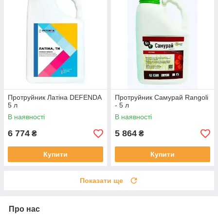
Протруйник Латіна DEFENDA
Протруйник Самурай Rangoli
5 л
- 5 л
В наявності
В наявності
6 774
5 864
₴
₴
Купити
Купити
Показати ще
Про нас