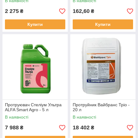
В наявності
В наявності
2 275
162,60
₴
₴
Купити
Купити
Протруювач Стеліум Ультра
Протруйник Вайбранс Тріо -
ALFA Smart Agro - 5 л
20 л
В наявності
В наявності
7 988
18 402
₴
₴