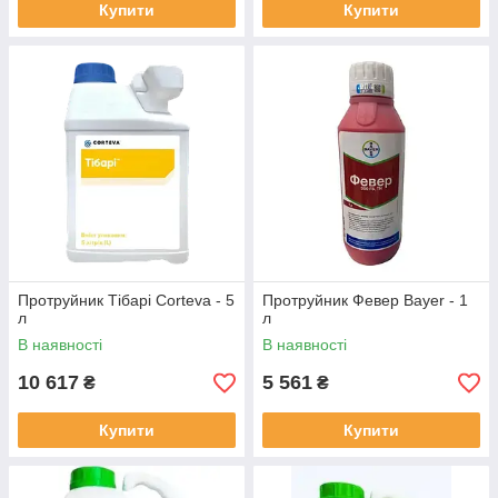
Купити
Купити
Протруйник Тібарі Corteva - 5
Протруйник Февер Bayer - 1
л
л
В наявності
В наявності
10 617
5 561
₴
₴
Купити
Купити