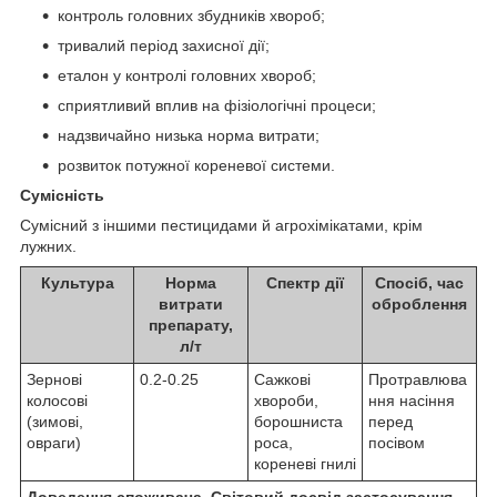
контроль головних збудників хвороб;
тривалий період захисної дії;
еталон у контролі головних хвороб;
сприятливий вплив на фізіологічні процеси;
надзвичайно низька норма витрати;
розвиток потужної кореневої системи.
Сумісність
Сумісний з іншими пестицидами й агрохімікатами, крім
лужних.
Культура
Норма
Спектр дії
Спосіб, час
витрати
оброблення
препарату,
л/т
Зернові
0.2-0.25
Сажкові
Протравлюва
колосові
хвороби,
ння насіння
(зимові,
борошниста
перед
овраги)
роса,
посівом
кореневі гнилі
Доведення споживача. Світовий досвід застосування