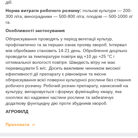
діб.
Норма витрати робочого розчину:
польові культури — 200-
300 л/га; виноградники — 500-800 л/га; плодові — 500-1000 л/
га.
Особливості застосування
Обприскування проводять у період вегетації культур,
профілактично та за перших ознак прояву хвороб. Інтервал
між обробками становить 14-21 день. Оброблення доцільно
проводити за температури повітря від +10 до +25 °C і
оптимальної вологості повітря. Швидкість вітру не має
перевищувати 5 м/с. Досить важливим чинником високої
ефективності дії препарату є рівномірне та якісне
обприскування всієї поверхні культурної рослини без стікання
робочого розчину. Робочий розчин препарату, нанесений на
культуру, випаровується і формує фумігаційну хмару, яка
охоплює всі надземні частини рослини та забезпечує
додаткову фунгіцидну дію проти збудників хвороб.
АГРОФІЛД
Приховати