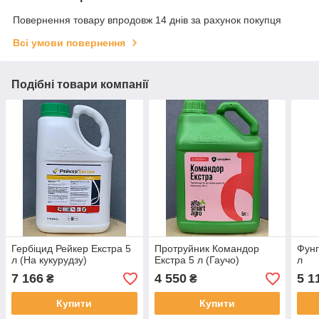
Повернення товару впродовж 14 днів за рахунок покупця
Всі умови повернення
Подібні товари компанії
Гербіцид Рейкер Екстра 5
Протруйник Командор
Фунг
л (На кукурудзу)
Екстра 5 л (Гаучо)
л
7 166
4 550
5 1
₴
₴
Купити
Купити