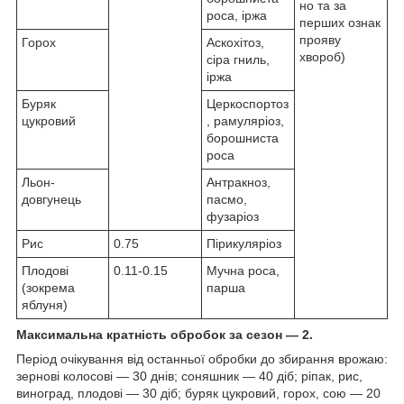
но та за
роса, іржа
перших ознак
прояву
Горох
Аскохітоз,
хвороб)
сіра гниль,
іржа
Буряк
Церкоспортоз
цукровий
, рамуляріоз,
борошниста
роса
Льон-
Антракноз,
довгунець
пасмо,
фузаріоз
Рис
0.75
Пірикуляріоз
Плодові
0.11-0.15
Мучна роса,
(зокрема
парша
яблуня)
Максимальна кратність обробок за сезон — 2.
Період очікування від останньої обробки до збирання врожаю:
зернові колосові — 30 днів; соняшник — 40 діб; ріпак, рис,
виноград, плодові — 30 діб; буряк цукровий, горох, сою — 20