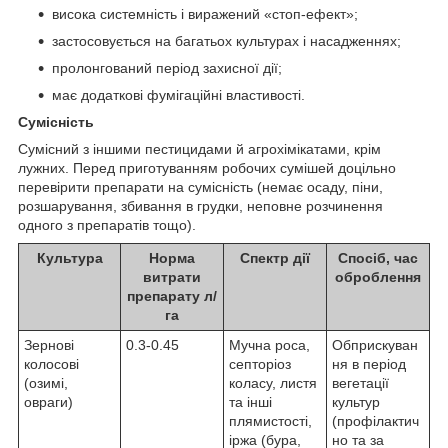
висока системність і виражений «стоп-ефект»;
застосовується на багатьох культурах і насадженнях;
пролонгований період захисної дії;
має додаткові фумігаційні властивості.
Сумісність
Сумісний з іншими пестицидами й агрохімікатами, крім
лужних. Перед приготуванням робочих сумішей доцільно
перевірити препарати на сумісність (немає осаду, піни,
розшарування, збивання в грудки, неповне розчинення
одного з препаратів тощо).
Культура
Норма
Спектр дії
Спосіб, час
витрати
оброблення
препарату л/
га
Зернові
0.3-0.45
Мучна роса,
Обприскуван
колосові
септоріоз
ня в період
(озимі,
коласу, листя
вегетації
овраги)
та інші
культур
плямистості,
(профілактич
іржа (бура,
но та за