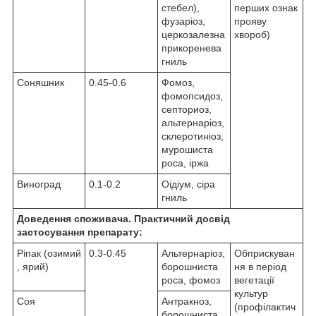
стебел),
перших ознак
фузаріоз,
прояву
церкозалезна
хвороб)
прикоренева
гниль
Соняшник
0.45-0.6
Фомоз,
фомопсидоз,
септориоз,
альтернаріоз,
склеротиніоз,
мурошиста
роса, іржа
Виноград
0.1-0.2
Оідіум, сіра
гниль
Доведення споживача. Практичний досвід
застосування препарату:
Ріпак (озимий
0.3-0.45
Альтернаріоз,
Обприскуван
, ярий)
борошниста
ня в період
роса, фомоз
вегетації
культур
Соя
Антракноз,
(профілактич
борошниста