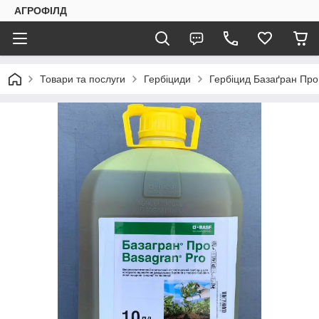
АГРОФІЛД
Товари та послуги
Гербіциди
Гербіцид Базаґран Про 