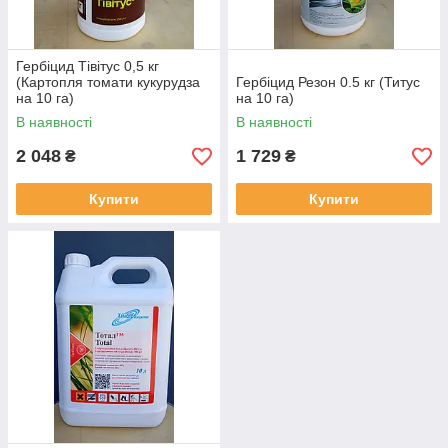
Гербіцид Тівітус 0,5 кг
(Картопля томати кукурудза
Гербіцид Резон 0.5 кг (Титус
на 10 га)
на 10 га)
В наявності
В наявності
2 048
1 729
₴
₴
Купити
Купити