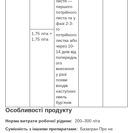
листя —
першого
потрійного
листа та у
фазі 2-3-
го
1,75 л/га +
потрійного
1,75 л/га
листка або
через 10-
14 днів від
попереднь
ого
внесення
у разі
появи
входів
наступних
хвиль
бур'янів
Особливості продукту
Норма витрати робочої рідини:
200–300 л/га
Сумісність з іншими препаратами:
Базагран Про не