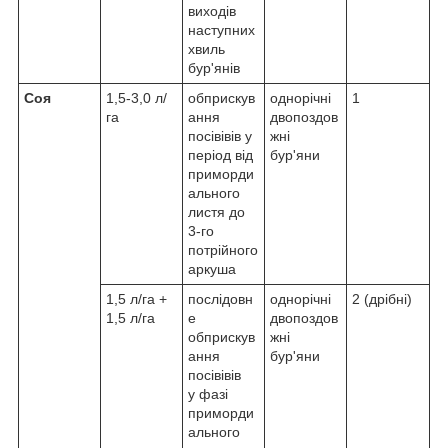
виходів
наступних
хвиль
бур'янів
Соя
1,5-3,0 л/
обприскув
однорічні
1
га
ання
двопоздов
посівівів у
жні
період від
бур'яни
приморди
ального
листя до
3-го
потрійного
аркуша
1,5 л/га +
послідовн
однорічні
2 (дрібні)
1,5 л/га
е
двопоздов
обприскув
жні
ання
бур'яни
посівівів
у фазі
приморди
ального