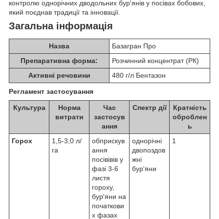
контролю однорічних дводольних бур'янів у посівах бобових,
який поєднав традиції та інновації.
Загальна інформація
Назва
Базагран Про
Препаративна форма:
Розчинний концентрат (РК)
Активні речовини
480 г/л Бентазон
Регламент застосування
Культура
Норма
Час
Спектр дії
Кратність
витрати
застосув
оброблен
ання
ь
Горох
1,5-3,0 л/
обприскув
однорічні
1
га
ання
двопоздов
посівівів у
жні
фазі 3-6
бур'яни
листя
гороху,
бур'яни на
початкови
х фазах