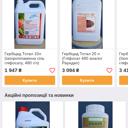
Гербіцид Тотал 10л
Гербіцид Тотал 20 л
Герб
(ізопропіламінна сіль
(Гліфосат 480 аналог
(Ізо
гліфосату, 480 г/л)
Раундап)
гліф
1 947
3 094
3 4
₴
₴
Купити
Купити
Акційні пропозиції та новинки