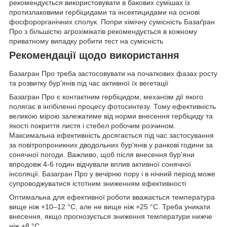
рекомендується використовувати в бакових сумішах із
протизлаковими гербіцидами та інсектицидами на основі
фосфорорганічних сполук. Попри хімічну сумісність Базаґран
Про з більшістю агрохімікатів рекомендується в кожному
приватному випадку робити тест на сумісність
Рекомендації щодо використання
Базагран Про треба застосовувати на початкових фазах росту
та розвитку бур'янів під час активної їх вегетації
Базагран Про є контактним гербіцидом, механізм дії якого
полягає в інгібіленні процесу фотосинтезу. Тому ефективність
великою мірою залежатиме від норми внесення гербіциду та
якості покриття листя і стебел робочим розчином.
Максимальна ефективність досягається під час застосування
за повітропроникних дводольних бур'янів у ранкові години за
сонячної погоди. Важливо, щоб після внесення бур'яни
впродовж 4-6 годин відчували вплив активної сонячної
інсоляції. Базагран Про у вечірню пору і в нічний період може
супроводжуватися істотним зниженням ефективності
Оптимальна для ефективної роботи вважається температура
вище ніж +10–12 °C, але не вище ніж +25 °C. Треба уникати
внесення, якщо прогнозується зниження температури нижче
ніж +8 °C.