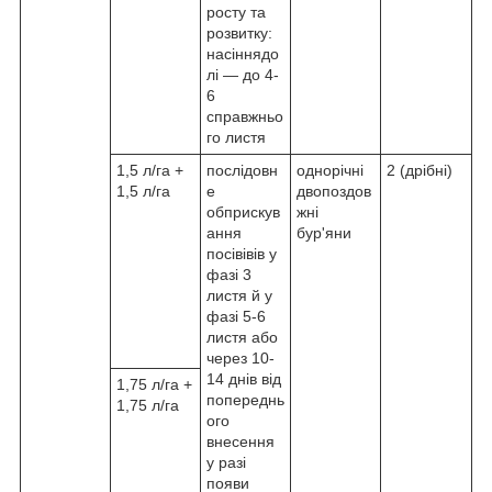
росту та
розвитку:
насіннядо
лі — до 4-
6
справжньо
го листя
1,5 л/га +
послідовн
однорічні
2 (дрібні)
1,5 л/га
е
двопоздов
обприскув
жні
ання
бур'яни
посівівів у
фазі 3
листя й у
фазі 5-6
листя або
через 10-
14 днів від
1,75 л/га +
попереднь
1,75 л/га
ого
внесення
у разі
появи